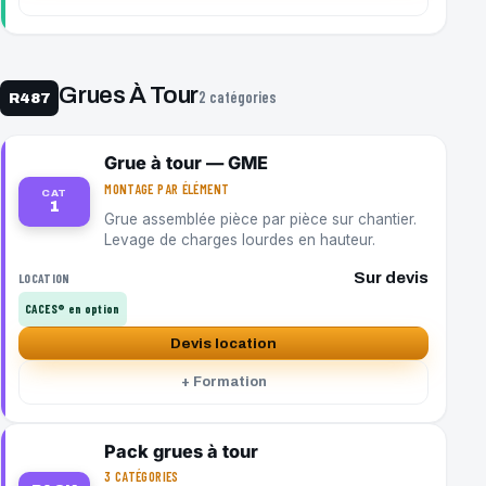
Grues À Tour
2 catégories
R487
Grue à tour — GME
MONTAGE PAR ÉLÉMENT
CAT
1
Grue assemblée pièce par pièce sur chantier.
Levage de charges lourdes en hauteur.
Sur devis
LOCATION
CACES® en option
Devis location
+ Formation
Pack grues à tour
3 CATÉGORIES