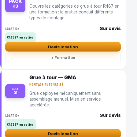
PACK
Couvre les catégories de grue à tour R487 en
×3
une formation : le grutier conduit différents
types de montage.
Sur devis
LOCATION
CACES® en option
Devis location
+ Formation
Grue à tour — GMA
MONTAGE AUTOMATISÉ
CAT
3
Grue déployée mécaniquement sans
assemblage manuel. Mise en service
accélérée.
Sur devis
LOCATION
CACES® en option
Devis location