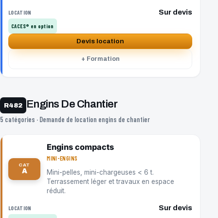
Sur devis
LOCATION
CACES® en option
Devis location
+ Formation
Engins De Chantier
R482
5 catégories · Demande de location engins de chantier
Engins compacts
MINI-ENGINS
CAT
A
Mini-pelles, mini-chargeuses < 6 t.
Terrassement léger et travaux en espace
réduit.
Sur devis
LOCATION