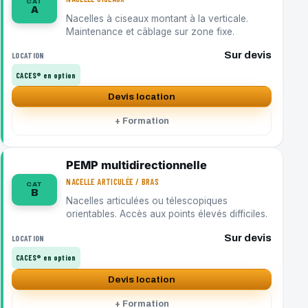
CAT
A
Nacelles à ciseaux montant à la verticale.
Maintenance et câblage sur zone fixe.
Sur devis
LOCATION
CACES® en option
Devis location
+ Formation
PEMP multidirectionnelle
NACELLE ARTICULÉE / BRAS
CAT
B
Nacelles articulées ou télescopiques
orientables. Accès aux points élevés difficiles.
Sur devis
LOCATION
CACES® en option
Devis location
+ Formation