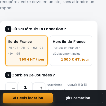
récupérez votre devis en un clic, sans attendre un
rappel.
Où Se Déroule La Formation ?
1
Île-de-France
Hors Île-de-France
75 · 77 · 78 · 91 · 92 · 93
Partout en France ·
· 94 · 95
déplacement inclus
999 € HT / jour
1 500 € HT / jour
Combien De Journées ?
2
journée(s) — jusqu’à 8 à 10
−
+
stagiaires / jour
🚜 Devis location
🎓 Formation
Catégorie(s) CACES® À Couvrir
3