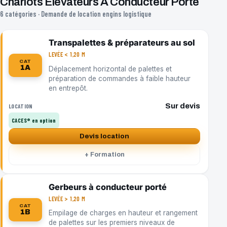
Chariots Élévateurs À Conducteur Porté
6 catégories · Demande de location engins logistique
Transpalettes & préparateurs au sol
LEVÉE < 1,20 M
CAT
1A
Déplacement horizontal de palettes et
préparation de commandes à faible hauteur
en entrepôt.
Sur devis
LOCATION
CACES® en option
Devis location
+ Formation
Gerbeurs à conducteur porté
LEVÉE > 1,20 M
CAT
1B
Empilage de charges en hauteur et rangement
de palettes sur les premiers niveaux de