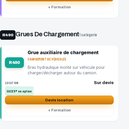
+ Formation
Grues De Chargement
1 catégorie
R490
Grue auxiliaire de chargement
CHARGEMENT DE VÉHICULES
R490
Bras hydraulique monté sur véhicule pour
charger/décharger autour du camion.
Sur devis
LOCATION
CACES® en option
Devis location
+ Formation