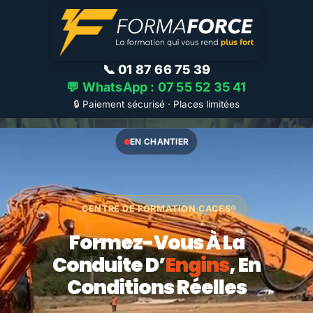
📞 01 87 66 75 39
💬 WhatsApp : 07 55 52 35 41
🔒 Paiement sécurisé · Places limitées
EN CHANTIER
CENTRE DE FORMATION CACES®
Formez-Vous À La
Conduite D’
Engins
, En
Conditions Réelles