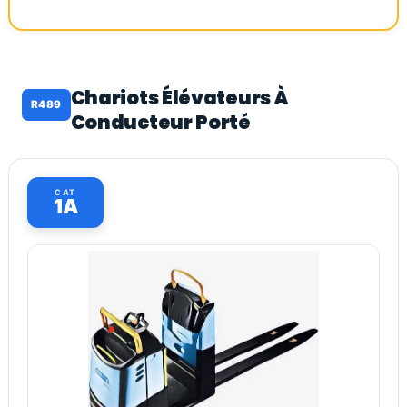
Chariots Élévateurs À
R489
Conducteur Porté
CAT
1A