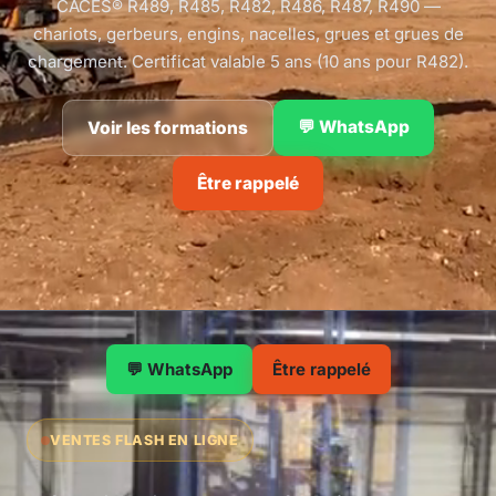
CACES® R489, R485, R482, R486, R487, R490 —
chariots, gerbeurs, engins, nacelles, grues et grues de
chargement. Certificat valable 5 ans (10 ans pour R482).
💬 WhatsApp
Voir les formations
Être rappelé
💬 WhatsApp
Être rappelé
VENTES FLASH EN LIGNE