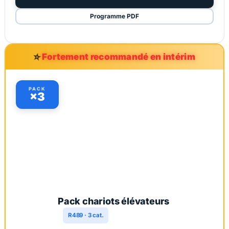
Programme PDF
⭐
Fortement recommandé en intérim
PACK
×3
Pack chariots élévateurs
R489 · 3 cat.