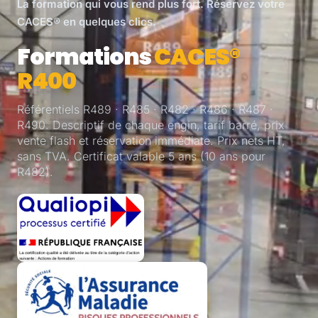
La formation qui vous rend plus fort. Réservez votre
CACES® en quelques clics.
Formations
CACES®
R400
Référentiels R489 · R485 · R482 · R486 · R487 ·
R490. Descriptif de chaque engin, tarif barré, prix
vente flash et réservation immédiate. Prix nets HT,
sans TVA. Certificat valable 5 ans (10 ans pour
R482).