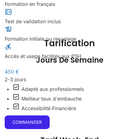
Formation en français
fact_check
Test de validation inclus
history_edu
Formation initiale ou recyclage
Tarification
accessible_forward
Accès et usage facilités aux PSH
Jours De Semaine
450 €
2-3 jours
check_box
Adapté aux professionnels
check_box
Meilleur taux d'embauche
check_box
Accessibilité Financière
COMMANDER