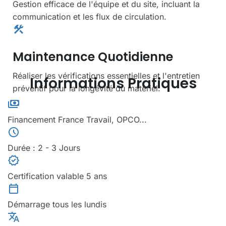
Gestion efficace de l'équipe et du site, incluant la
communication et les flux de circulation.
construction
Maintenance Quotidienne
Réaliser les vérifications essentielles et l'entretien
Informations Pratiques
préventif pour la longévité du matériel.
payments
Financement France Travail, OPCO...
schedule
Durée : 2 - 3 Jours
verified
Certification valable 5 ans
calendar_today
Démarrage tous les lundis
translate