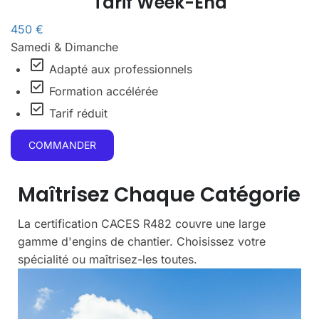
Tarif Week-End
450 €
Samedi & Dimanche
check_box
Adapté aux professionnels
check_box
Formation accélérée
check_box
Tarif réduit
COMMANDER
Maîtrisez Chaque Catégorie
La certification CACES R482 couvre une large
gamme d'engins de chantier. Choisissez votre
spécialité ou maîtrisez-les toutes.