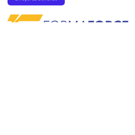
1 Rue Niels Bohr
77400 Saint-Thibault-des-Vignes
Île-de-France :
01 87 66 75 39
Hauts-de-France :
03 74 45 08 10
contact@forma-force.fr