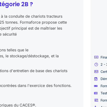
égorie 2B ?
 la conduite de chariots tracteurs
’à 25 tonnes. Formaforce propose cette
jectif principal est de maîtriser les
e sécurité
ons telles que le
s, le stockage/déstockage, et la
Fin
2 - 
tions d'entretien de base des chariots
Cert
Dém
encontrées dans l'exercice des fonctions.
Form
Test
Form
héoriques du CACES®.