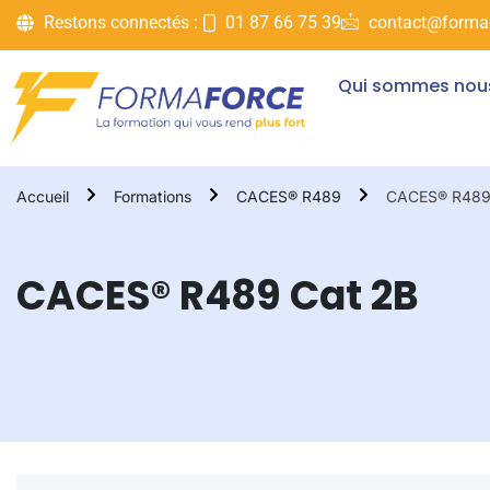
Restons connectés :
01 87 66 75 39
contact@forma-
Qui sommes nou
Accueil
Formations
CACES® R489
CACES® R489
CACES® R489 Cat 2B