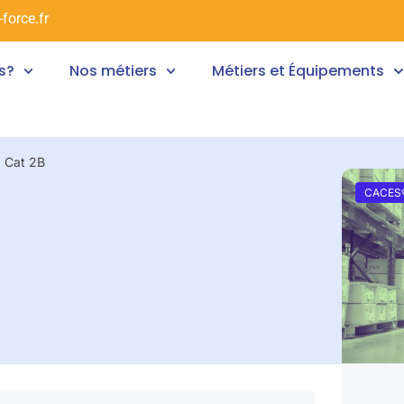
force.fr
s?
Nos métiers
Métiers et Équipements
 Cat 2B
CACES