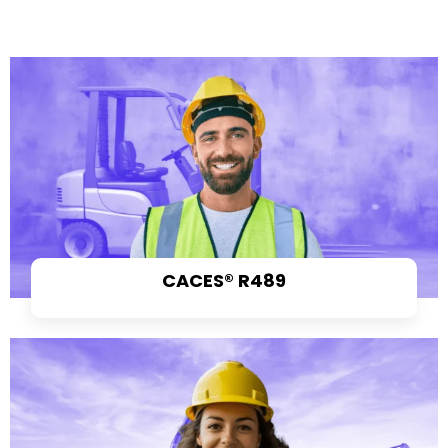
CACES® R489