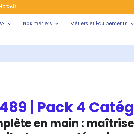
force.fr
s?
Nos métiers
Métiers et Équipements
89 | Pack 4 Catég
mplète en main : maîtris