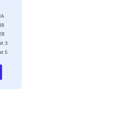
1A
1B
2B
t 3
t 5