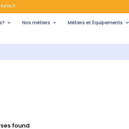
force.fr
s?
Nos métiers
Métiers et Équipements
rses found