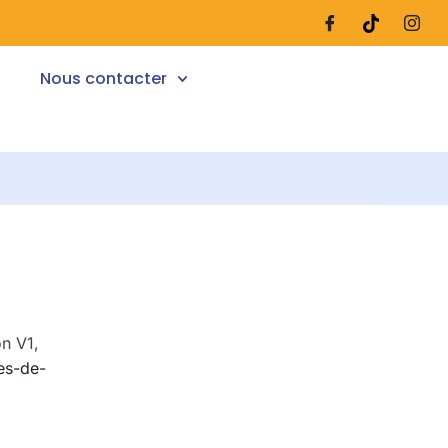
Nous contacter
on V1,
es-de-