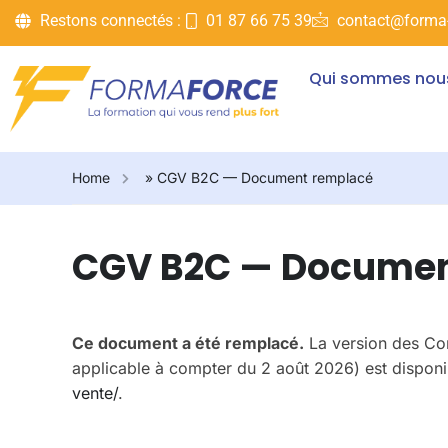
Restons connectés :
01 87 66 75 39
contact@forma-
Qui sommes nou
Home
»
CGV B2C — Document remplacé
CGV B2C — Documen
Ce document a été remplacé.
La version des Con
applicable à compter du 2 août 2026) est disponib
vente/
.